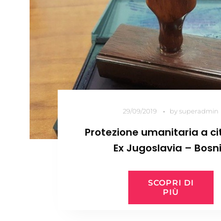
29/09/2019
by
superadmin
Protezione umanitaria a ci
Ex Jugoslavia – Bosn
Herzegovina
SCOPRI DI
PIÙ