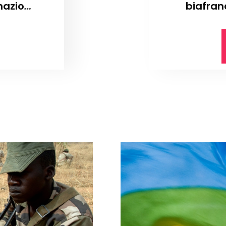
nazione
biafran