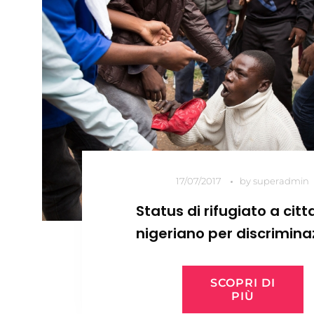
17/07/2017
by
superadmin
Status di rifugiato a cit
nigeriano per discrimina
religiosa
SCOPRI DI
PIÙ