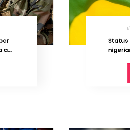
11
per
Status 
a a
nigeria