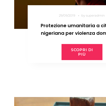
29/09/2019
by
superadmin
Protezione umanitaria a ci
nigeriana per violenza do
SCOPRI DI
PIÙ