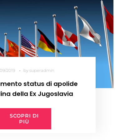
/09/2019
by
superadmin
imento status di apolide
dina della Ex Jugoslavia
SCOPRI DI
PIÙ