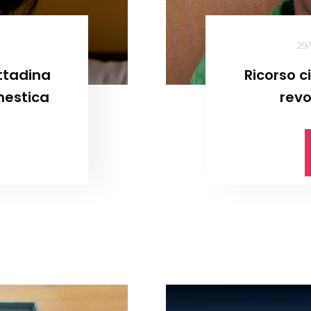
29
ttadina
Ricorso c
mestica
revo