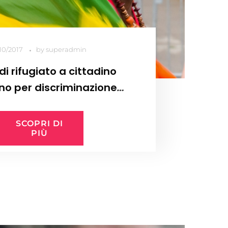
/10/2017
by
superadmin
di rifugiato a cittadino
no per discriminazione
sessuale
SCOPRI DI
PIÙ