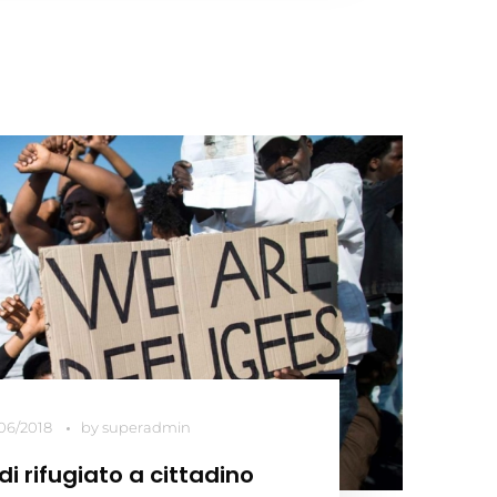
/06/2018
by
superadmin
di rifugiato a cittadino