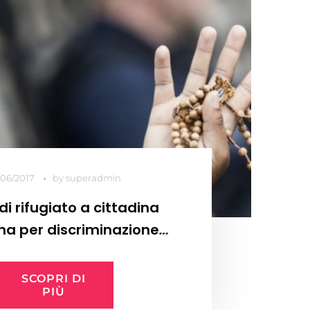
/06/2017
by
superadmin
di rifugiato a cittadina
na per discriminazione
religiosa
SCOPRI DI
PIÙ