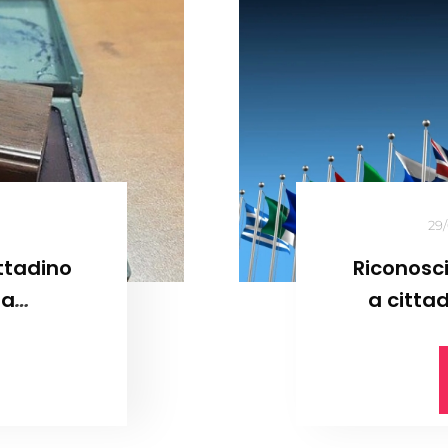
29
ttadino
Riconosc
ia
a citta