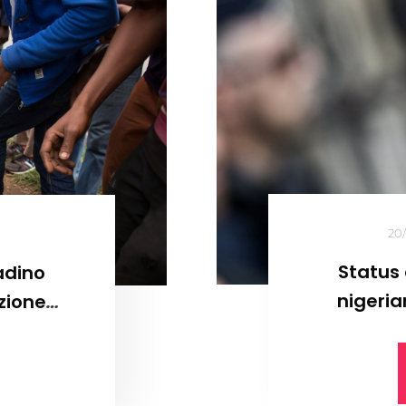
20
Status 
tadino
nigeria
zione