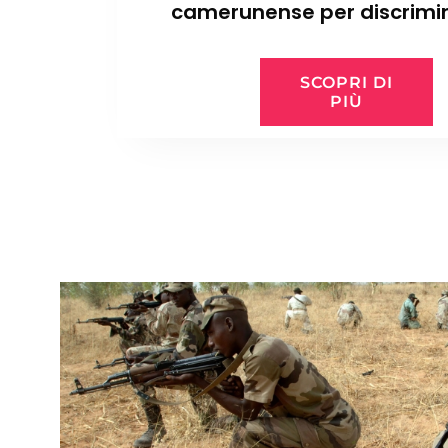
camerunense per discrimi
sessuale
SCOPRI DI
PIÙ