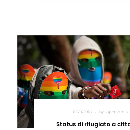
06/11/2018
by
superadmin
Status di rifugiato a cit