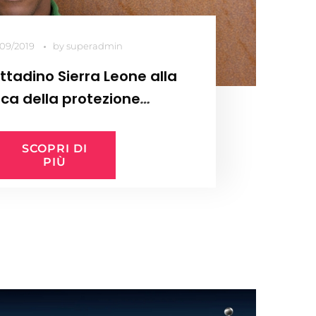
/09/2019
by
superadmin
ittadino Sierra Leone alla
ca della protezione
umanitaria
SCOPRI DI
PIÙ