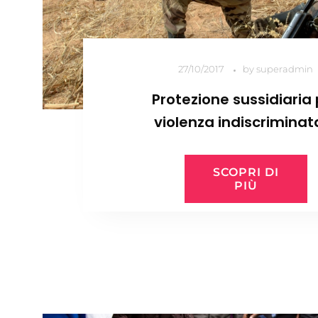
27/10/2017
by
superadmin
Protezione sussidiaria 
violenza indiscriminat
cittadino nigeriano
SCOPRI DI
PIÙ