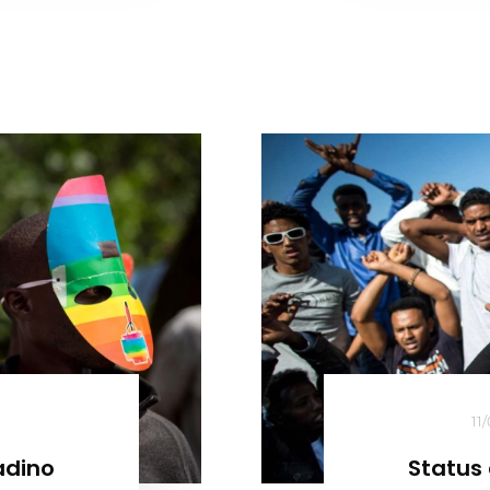
11
tadino
Status 